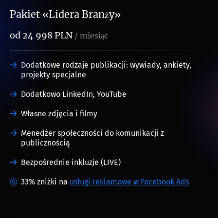
Pakiet «Lidera Branży»
od 24 998 PLN
/ miesiąc
Dodatkowe rodzaje publikacji: wywiady, ankiety,
projekty specjalne
Dodatkowo LinkedIn, YouTube
Własne zdjęcia i filmy
Menedżer społeczności do komunikacji z
publicznością
Bezpośrednie inkluzje (LIVE)
33% zniżki na
usługi reklamowe w Facebook Ads