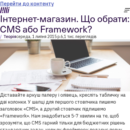
Перейти до контенту
Інтернет-магазин. Що обрати:
CMS або Framework?
Теорія
середа, 1 липня 2015 р.
6,1 тис. переглядів
Діставайте аркуш паперу і олівець, кресліть табличку на
дві колонки. У шапці для першого стовпчика пишемо
заголовок «CMS», а другий стовпчик підпишемо
«Framework». Нам знадобиться 5-7 хвилин на те, щоб
зрозуміти, що CMS гарний тільки для бюджетних рішень
стандартних задач, коли як фреймворк подарує повну