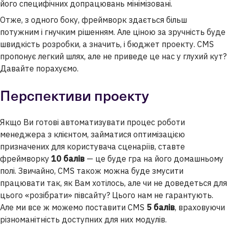
його специфічних допрацювань мінімізовані.
Отже, з одного боку, фреймворк здається більш
потужним і гнучким рішенням. Але ціною за зручність буде
швидкість розробки, а значить, і бюджет проекту. CMS
пропонує легкий шлях, але не приведе це нас у глухий кут?
Давайте порахуємо.
Перспективи проекту
Якщо Ви готові автоматизувати процес роботи
менеджера з клієнтом, займатися оптимізацією
призначених для користувача сценаріїв, ставте
фреймворку
10 балів
— це буде гра на його домашньому
полі. Звичайно, CMS також можна буде змусити
працювати так, як Вам хотілось, але чи не доведеться для
цього «розібрати» півсайту? Цього нам не гарантують.
Але ми все ж можемо поставити CMS
5 балів
, враховуючи
різноманітність доступних для них модулів.