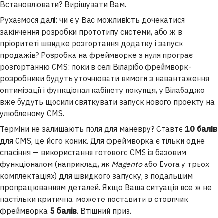
Встановлювати? Вирішувати Вам.
Рухаємося далі: чи є у Вас можливість дочекатися
закінчення розробки прототипу системи, або ж в
пріоритеті швидке розгортання додатку і запуск
продажів? Розробка на фреймворке з нуля програє
розгортанню CMS: поки в селі Віларібо фреймворк-
розробники будуть уточнювати вимоги з навантаження
оптимізації і функціонал кабінету покупця, у Вілабаджо
вже будуть щосили святкувати запуск нового проекту на
улюбленому CMS.
Терміни не залишають поля для маневру? Ставте
10 балів
для CMS, це його коник. Для фреймворка є тільки одне
спасіння — використання готового CMS із базовим
функціоналом (наприклад, як
Magento
або Evora у трьох
комплектаціях) для швидкого запуску, з подальшим
пропрацюванням деталей. Якщо Ваша ситуація все ж не
настільки критична, можете поставити в стовпчик
фреймворка
5 балів
. Втішний приз.