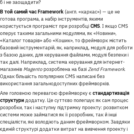
б і не заощадити?
В той самий час Framework
(англ. «каркас») — це не
готова програма, а набір інструментів, якими
користується програміст при розробці
CMS
. І якщо CMS
оперує такими загальними модулями, як «Новини»,
«Каталог товарів» або «Кошик», то фреймворк містить
базовий інструментарій, як, наприклад, модулі для роботи
з базою даних, для керування файлами, модулі безпеки і
так далі. Наприклад, система керування для інтернет-
магазинів
Magento
розроблена на базі
Zend Framework
.
Однак більшість популярних CMS написані без
використання загальнодоступних фреймворків.
Але головною перевагою фреймворку є
стандартизація
структури
додатку. Це суттєво полегшує як сам процес
розробки, так і наступну підтримку проекту: розвитком
системи може займатися як її розробник, так й інші
спеціалісти, які володіють даним фреймворком. Завдяки
єдиній структурі додатки витрат на вивчення проекту і