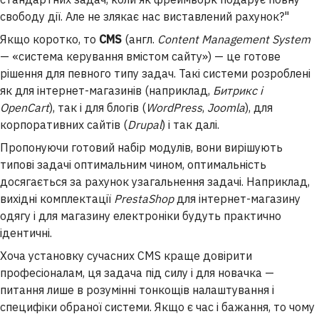
свободу дії. Але не злякає нас виставлений рахунок?"
Якщо коротко, то
CMS
(англ.
Content Management System
— «система керування вмістом сайту») — це готове
рішення для певного типу задач. Такі системи розроблені
як для інтернет-магазинів (наприклад,
Битрикс і
OpenCart
), так і для блогів (
WordPress
,
Joomla
), для
корпоративних сайтів (
Drupal
) і так далі.
Пропонуючи готовий набір модулів, вони вирішують
типові задачі оптимальним чином, оптимальність
досягається за рахунок узагальнення задачі. Наприклад,
вихідні комплектації
PrestaShop
для інтернет-магазину
одягу і для магазину електроніки будуть практично
ідентичні.
Хоча установку сучасних CMS краще довірити
професіоналам, ця задача під силу і для новачка —
питання лише в розумінні тонкощів налаштування і
специфіки обраної системи. Якщо є час і бажання, то чому