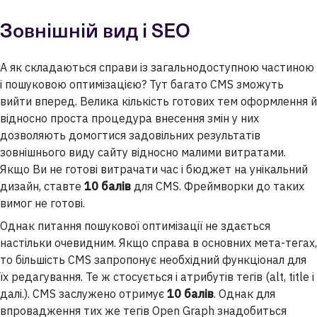
Зовнішній вид і SEO
А як складаються справи із загальнодоступною частиною
і пошуковою оптимізацією? Тут багато CMS зможуть
вийти вперед. Велика кількість готових тем оформлення й
відносно проста процедура внесення змін у них
дозволяють домогтися задовільних результатів
зовнішнього виду сайту відносно малими витратами.
Якщо Ви не готові витрачати час і бюджет на унікальний
дизайн, ставте
10 балів
для CMS. Фреймворки до таких
вимог не готові.
Однак питання пошукової оптимізації не здається
настільки очевидним. Якщо справа в основних мета-тегах,
то більшість CMS запропонує необхідний функціонал для
їх редагування. Те ж стосується і атрибутів тегів (alt, title і
далі.). CMS заслужено отримує
10 балів
. Однак для
впровадження тих же тегів Open Graph знадобиться