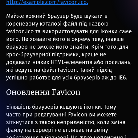
http://example.com/favicon.ico.
Майже кожний браузер буде шукати в
кореневому каталозі файл під назвою
favicon.ico та використовувати для іконки саме
його. Не ховайте його в окрему теку, інакше
браузер не зможе його знайти. Крім того, для
крос-браузерної підтримки, краще не
додавати ніяких HTML-елементів або посилань,
які ведуть на файл Favicon. Такий підхід
успішно работає для усіх браузерів аж до IE6.
Оновлення Favicon
Більшість браузерів кешують іконки. Тому
часто при редагуванні Favicon ви можете
зіткнутися з такою неприємністю, коли зміна
файлу на сервері не впливає на зміну
зображення в браузері. Це дуже неприємно і