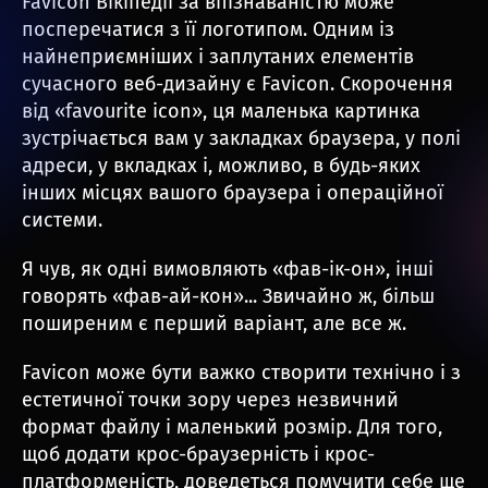
Favicon Вікіпедії за впізнаваністю може
посперечатися з її логотипом. Одним із
найнеприємніших і заплутаних елементів
сучасного веб-дизайну є Favicon. Скорочення
від «favourite icon», ця маленька картинка
зустрічається вам у закладках браузера, у полі
адреси, у вкладках і, можливо, в будь-яких
інших місцях вашого браузера і операційної
системи.
Я чув, як одні вимовляють «фав-ік-он», інші
говорять «фав-ай-кон»... Звичайно ж, більш
поширеним є перший варіант, але все ж.
Favicon може бути важко створити технічно і з
естетичної точки зору через незвичний
формат файлу і маленький розмір. Для того,
щоб додати крос-браузерність і крос-
платформеність, доведеться помучити себе ще