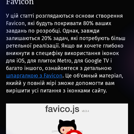
Favicon
У цій статті розглядаються основи створення
Favicon, які будуть покривати 80% ваших
завдань по розробці. Однак, завжди
залишаються 20% задач, які потребують більш
ретельної реалізації. Якщо ви хочете глибоко
вникнути в специфіку використання іконок
для iOS, для плиток Metro, для Google TV і
багато іншого, ознайомтеся з детальною
шпаргалкою з Favicon
. Це об'ємный матеріал,
якийй у повній мірі зможе допомогти вам
вирішити усі питання з іконками сайту.