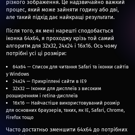
різкого зображення. Це надзвичайно важкий
процес, який може зайняти годину або дві,
але такий підхід дає найкращі результати.
Після того, як мені нарешті сподобається
іконка 64х64, я проходжу крізь той самий
алгоритм для 32х32, 24х24 і 16х16. Ось чому
потрібні усі ці розміри:
64х64 — Список для читання Safari та іконки сайтів
у Windows
24х24 — Прикріплені сайти в IE9
32х32 — Іконки для дисплеїв з високим
розширенням і retina-дисплеїв
16х16 — Найчастіше використовуваний розмір
для основних браузерів, таких, як IE, Safari, Chrome,
Firefox тощо
Часто достатньо зменшити 64х64 до потрібних