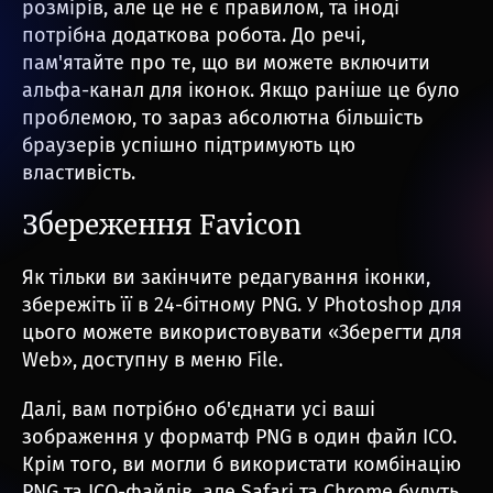
розмірів, але це не є правилом, та іноді
потрібна додаткова робота. До речі,
пам'ятайте про те, що ви можете включити
альфа-канал для іконок. Якщо раніше це було
проблемою, то зараз абсолютна більшість
браузерів успішно підтримують цю
властивість.
Збереження Favicon
Як тільки ви закінчите редагування іконки,
збережіть її в 24-бітному PNG. У Photoshop для
цього можете використовувати «Зберегти для
Web», доступну в меню File.
Далі, вам потрібно об'єднати усі ваші
зображення у форматф PNG в один файл ICO.
Крім того, ви могли б використати комбінацію
PNG та ICO-файлів, але Safari та Chrome будуть