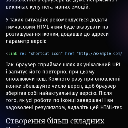
викликає купу негативних емоцій.
У таких ситуаціях рекомендується додати
тимчасовий HTML-який буде вказувати на
розташування іконки, додавши до адреси
параметр версії:
<
link
rel
=
"shortcut icon"
href
=
"http://example.com/fa
Так, браузер сприймає шлях як унікальний URL
і запитує його повторно, при цьому
оновлюючи кеш. Кожного разу при оновленні
іконки збільшуйте число версії, щоб браузер
зберігав собі найактуальнішу версію. Після
того, як усі роботи по іконці завершені і ви
задоволені результатом, видаліть цей HTML-тег.
Створення більш складних