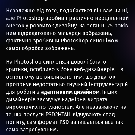
Незалежно від того, подобається він вам чи ні,
але Photoshop зробив практично неоціненний
внесок у розвиток дизайну. За останні 25 років
ним відредаговано мільярди зображень,
фактично зробивши Photoshop синонімом
самої обробки зображень.
На Photoshop сиплеться доволі багато
критики, особливо з боку веб-дизайнерів, і в
основному це викликано тим, що додаток
пропонує недостатньо гнучкий інструментарій
для роботи з
адаптивним дизайном
. Інших
дизайнерів засмучує надмірна витрата
виробничих потужностей. Але незважаючи на
те, що послуги PSD2HTML відчувають спад
попиту, сам формат PSD залишається все так
само затребуваним.