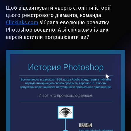
Щоб відсвяткувати чверть століття історії
цього реєстрового діаманта, команда
ClickInks.com
зібрала еволюцію розвитку
Photoshop воєдино. А зі скількома із цих
версій встигли попрацювати ви?