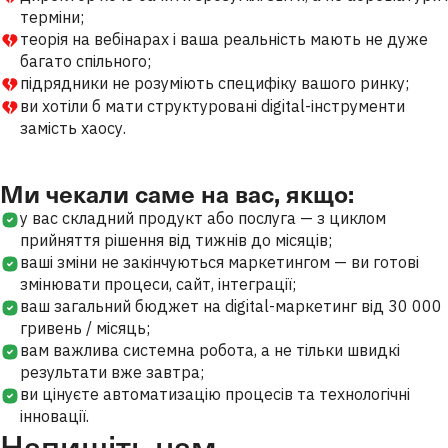
терміни;
теорія на вебінарах і ваша реальність мають не дуже
багато спільного;
підрядники не розуміють специфіку вашого ринку;
ви хотіли б мати структуровані digital-інструменти
замість хаосу.
Ми чекали саме на вас, якщо:
у вас складний продукт або послуга — з циклом
прийняття рішення від тижнів до місяців;
ваші зміни не закінчуються маркетингом — ви готові
змінювати процеси, сайт, інтеграції;
ваш загальний бюджет на digital-маркетинг від 30 000
гривень / місяць;
вам важлива системна робота, а не тільки швидкі
результати вже завтра;
ви цінуєте автоматизацію процесів та технологічні
інновації.
Напишіть нам