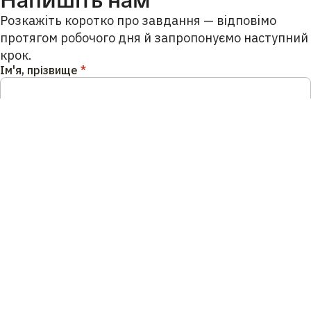
Розкажіть коротко про завдання — відповімо
протягом робочого дня й запропонуємо наступний
крок.
Ім'я, прізвище
*
Телефон
E-mail
Бажаний канал зв'язку
Додаткові побажання